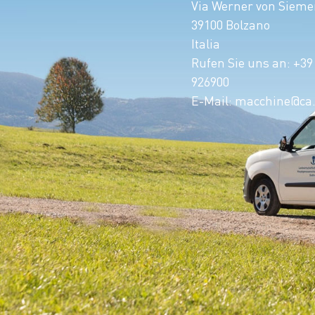
Via Werner von Sieme
39100 Bolzano
Italia
Rufen Sie uns an:
+39
926900
E-Mail:
macchine@ca.b