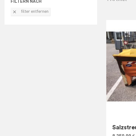
FILTERN NACH

filter entfernen
Salzstre