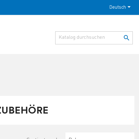

Deutsch

ZUBEHÖRE