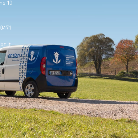
ns 10
 0471
z.it