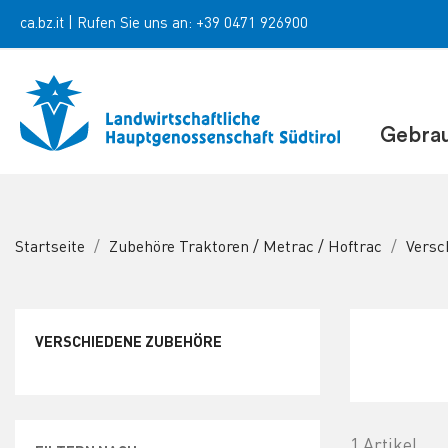
ca.bz.it
|
Rufen Sie uns an:
+39 0471 926900
Gebra
Startseite
Zubehöre Traktoren / Metrac / Hoftrac
Versc
VERSCHIEDENE ZUBEHÖRE
1 Artikel